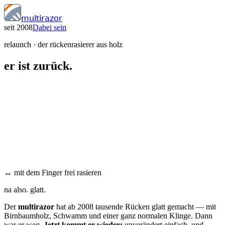
multirazor
seit 2008
Dabei sein
relaunch · der rückenrasierer aus holz
er ist
zurück
.
↔ mit dem Finger frei rasieren
na also. glatt.
Der
multirazor
hat ab 2008 tausende Rücken glatt gemacht — mit
Birnbaumholz, Schwamm und einer ganz normalen Klinge. Dann
war er weg.
Jetzt kommt er wieder:
unverändert einfach, und