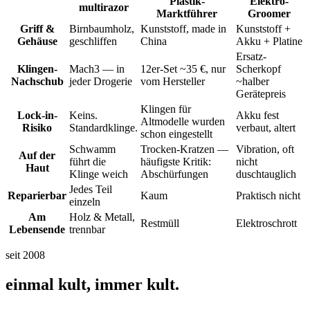
Plastik-
Elektro-
multirazor
Marktführer
Groomer
Griff &
Birnbaumholz,
Kunststoff, made in
Kunststoff +
Gehäuse
geschliffen
China
Akku + Platine
Ersatz-
Klingen-
Mach3 — in
12er-Set ~35 €, nur
Scherkopf
Nachschub
jeder Drogerie
vom Hersteller
~halber
Gerätepreis
Klingen für
Lock-in-
Keins.
Akku fest
Altmodelle wurden
Risiko
Standardklinge.
verbaut, altert
schon eingestellt
Schwamm
Trocken-Kratzen —
Vibration, oft
Auf der
führt die
häufigste Kritik:
nicht
Haut
Klinge weich
Abschürfungen
duschtauglich
Jedes Teil
Reparierbar
Kaum
Praktisch nicht
einzeln
Am
Holz & Metall,
Restmüll
Elektroschrott
Lebensende
trennbar
seit 2008
einmal kult, immer kult.