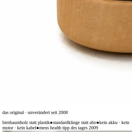
das original · unverändert seit 2008
birnbaumholz statt plastik
●
standardklinge statt abo
●
kein akku · kein
motor · kein kabel
●
mens health tipp des tages 2009